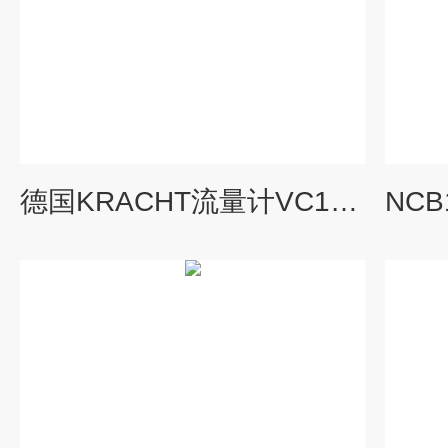
德国KRACHT流量计VC12F1PS+显示AS8-U-230/F