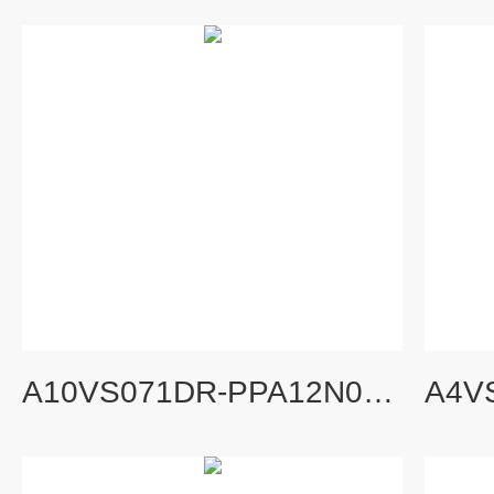
A10VS071DR-PPA12N00德国REXROTH外啮合高性能AZPB齿轮泵