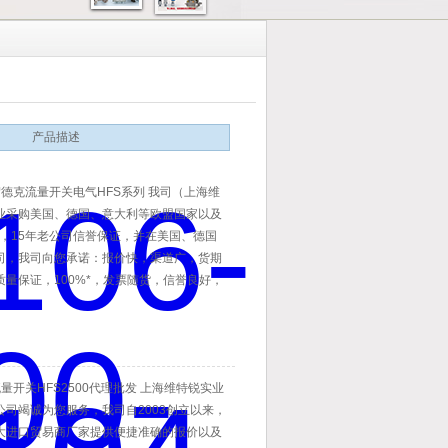
产品描述
贺德克流量开关电气HFS系列 我司（上海维
业采购美国、德国、意大利等欧盟国家以及
品，15年老公司信誉保证，并在美国、德国
司，我司向您承诺：报价快，渠道广，货期
质量保证，100%*，发票随货，信誉良好，
，欢迎垂询。
流量开关HFS2500代理批发 上海维特锐实业
公司竭诚为您服务，我司自2003创立以来，
大进口贸易商厂家提供便捷准确的报价以及