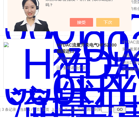
充足的货
吗？
查看详细介绍
品牌均有合
司，为您
HYDAC
HYDAC流量开关电气HFS2100
实业发展
德国进口
术强，库
产品型号：
进出口渠
查看详细介绍
的价格和
 3 条记录，当前 1 / 1 页 首页 上一页 下一页 末页 跳转到第
页