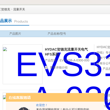
C贺德克
>
流量开关
品展示
Products
产品图片
产品名称/型号
HYDAC
HYDAC贺德克流量开关电气
特锐）专
HFS系列
日本*产
产品型号：EVS3106-A-0300-000
设有分公
查看详细介绍
准，产品
如有需要
HYDAC
HYDAC流量开关HFS2500代理
发展有限
批发
欢迎您！
一直为广
产品型号：EVS3104-A-0020-000
来自局域网的朋友！有什么可以帮助您的