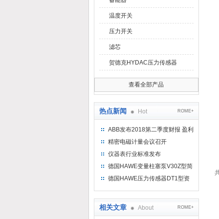
蓄能器
温度开关
压力开关
滤芯
贺德克HYDAC压力传感器
查看全部产品
热点新闻
Hot
ROME+
ABB发布2018第二季度财报 盈利
持续增长
精密电磁计量会议召开
仪器表行业标准发布
德国HAWE变量柱塞泵V30Z型简
共
介
德国HAWE压力传感器DT1型资
料参考
相关文章
About
ROME+