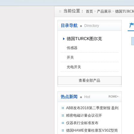
当前位置：
首页
>
产品展示
>
德国TURC
上海维特锐实业发展有限公司
产
目录导航
Directory
德国TURCK图尔克
传感器
开关
光电开关
查看全部产品
热点新闻
Hot
ROME+
ABB发布2018第二季度财报 盈利
持续增长
精密电磁计量会议召开
仪器表行业标准发布
德国HAWE变量柱塞泵V30Z型简