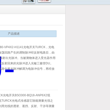
产品描述
-Q80-VP4X2-H1141光电开关TURCK，光电
振荡回路产生的调制脉冲经反射电路后，由
L辐射出光脉冲。当被测物体进入受光器作用
被反射回来的光脉冲进入光敏三极管DU。
电路中将光脉冲解调为电脉冲信号，再经放
和同步选通整形，然后用数字积分或RC积
除干扰，zui后经延时（或不延时）触发驱动
电开关控制信号。
K光电开关BSO300-BQ18-ANP6X2现
克TURCK光电式传感器它除能测量光强之
利用光线的透射、遮挡、反射、干涉等测量