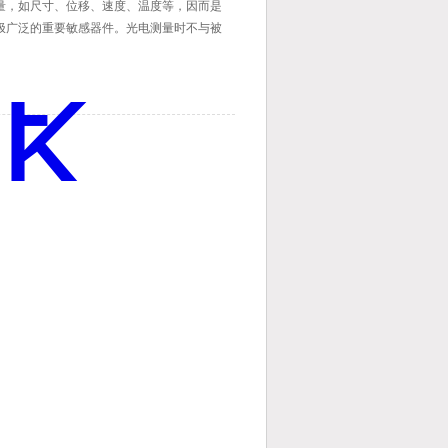
量，如尺寸、位移、速度、温度等，因而是
极广泛的重要敏感器件。光电测量时不与被
接接触，光束的质量又近似为零，在测量中
擦和对被测对象几乎不施加压力。