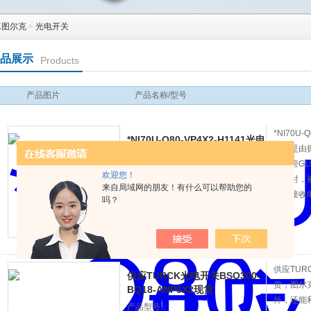
K图尔克
>
光电开关
品展示
Products
产品图片
产品名称/型号
*NI70U
*NI70U-Q80-VP4X2-H1141光电
开关是由
开关TURCK
发光管G
产品型号：
欢迎您！
范围时，
来自局域网的朋友！有什么可以帮助您的
查看详细介绍
并在接收
吗？
大器放大
分方式排
器输出光
供应TURC
供应TURCK光电开关BSO300-
货，图尔
BQ18-ANP6X2现货
外，还能
产品型号：