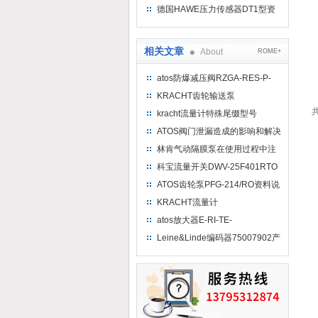
介
德国HAWE压力传感器DT1型资
料参考
相关文章
About
ROME+
atos防爆减压阀RZGA-RES-P-
NP/010/210/M/I
KRACHT齿轮输送泵
KF100RF2-/197-D15特性
共
kracht流量计特殊尾缀型号
VC1F4PS/145现货
ATOS阀门泄漏造成的影响和解决
对策
林肯气动隔膜泵在使用过程中注
意什么？
科宝流量开关DWV-25F401RTO
测量方法
ATOS齿轮泵PFG-214/RO资料说
明
KRACHT流量计
VC0,2K1P1P2HH精度误差问题
atos放大器E-RI-TE-
05H41/DK17SB现货
Leine&Linde编码器75007902产
品介绍