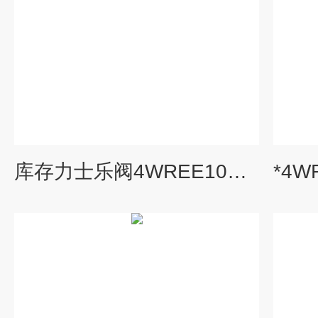
库存力士乐阀4WREE10E-75/2X/G24K31/F1V