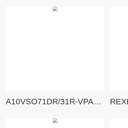
A10VSO71DR/31R-VPA42N00现货rexroth阀A10VSO71DR/31R-VPA42N00