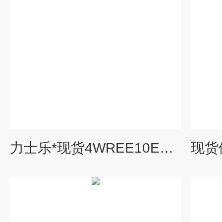
力士乐*现货4WREE10E75-2X/G24K31/A1V