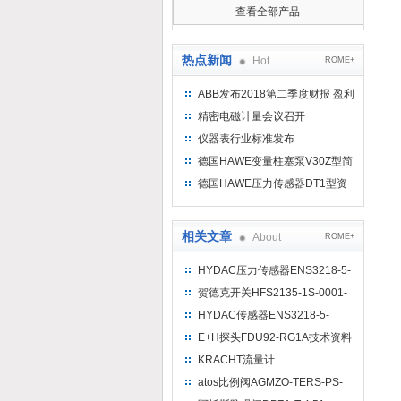
查看全部产品
热点新闻
Hot
ROME+
ABB发布2018第二季度财报 盈利
持续增长
精密电磁计量会议召开
仪器表行业标准发布
德国HAWE变量柱塞泵V30Z型简
介
德国HAWE压力传感器DT1型资
料参考
相关文章
About
ROME+
HYDAC压力传感器ENS3218-5-
0520-000-K现货
贺德克开关HFS2135-1S-0001-
0020-7-B-0-000
HYDAC传感器ENS3218-5-
0730-000-K特点
E+H探头FDU92-RG1A技术资料
KRACHT流量计
VC0,04K2F3R2SH特性
atos比例阀AGMZO-TERS-PS-
10/210/I工作原理