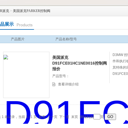
ER派克
>
美国派克PARKER控制阀
品展示
Products
产品图片
产品名称/型号
D3MW
美国派克
件和执行
D91FCE01HC1NE0016控制阀
其特殊的
报价
D91FCE
产品型号：
查看详细介绍
 1 条记录，当前 1 / 1 页 首页 上一页 下一页 末页 跳转到第
页