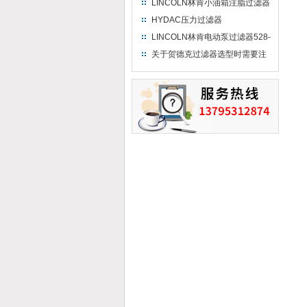
LINCOLN林肯小油箱注脂过滤器
84013
HYDAC压力过滤器
DFON140TC10D1.0/-L24-B6
LINCOLN林肯电动泵过滤器528-
30822-1
关于贺德克过滤器选型时需要注
意什么？