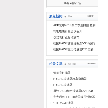
查看全部产品
热点新闻
Hot
ROME+
ABB发布2018第二季度财报 盈利
持续增长
精密电磁计量会议召开
仪器表行业标准发布
德国HAWE变量柱塞泵V30Z型简
介
德国HAWE压力传感器DT1型资
料参考
相关文章
About
ROME+
贺德克过滤器
RFON330DL20F1.0全新*
HYDAC过滤器堵塞指示器
VM2D.0/-L24工作原理
HYDAC过滤器
RFLBN/HC1300CQ5D1.0/-L24
原装TACO精密过滤器D04-300-
3023 DC24V
意大利MPFILTRI翡翠液压过滤器
有哪些优点
*HYDAC过滤器
DFON140TC10D1.0/-L24-B6