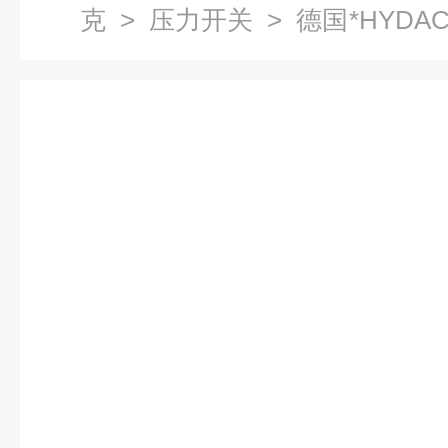
克
>
压力开关
> 德国*HYDAC压
AV直销