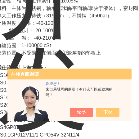
重复性：相同的工作条件下，±0.05%
材料：主体为不锈钢，轴承（球轴/平面轴/取决于液体），密封圈（FPM
醉大工作压力：铸铁（315bar），不锈钢（450bar）
介质温度：标准：-40-120℃
特殊设计：-20-100℃
高 温： -40-210℃
镀范围：1-100000 cSt
安装位置：不受限，在侧面或底部连接的垫板上
威仕流量计
上海
*型号：
S1 GPO54V 32N11/4 - 10...28VDC
S0.2GP012V11/4
欢迎您！
来自局域网的朋友！有什么可以帮助您的
S0.02EPO12T-32N11
吗？
S1GP022V11/3
S2GPO12V 12A11/3 - 24V
S2GP012V11/4
S4GPO12V 12A11/5-24V
S4GP012V11/4
S0.1GP012V11/1 GPO54V 32N11/4