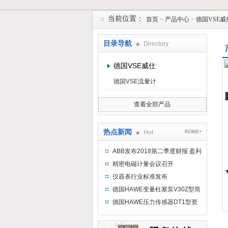
当前位置：
首页
>
产品中心
>
德国VSE威
上海维特锐实业发展有限公司
目录导航
Directory
德国VSE威仕
德国VSE流量计
查看全部产品
热点新闻
Hot
ROME+
ABB发布2018第二季度财报 盈利
持续增长
精密电磁计量会议召开
仪器表行业标准发布
德国HAWE变量柱塞泵V30Z型简
介
德国HAWE压力传感器DT1型资
料参考