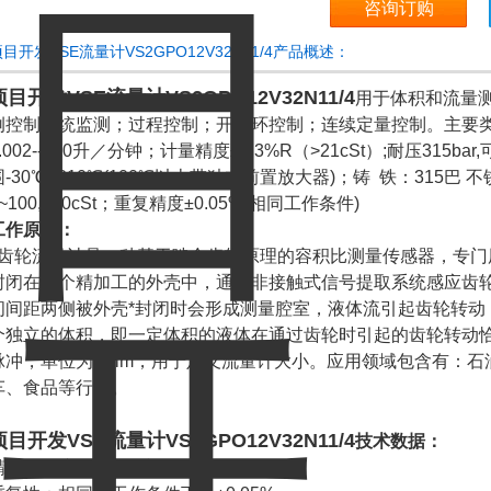
咨询订购
目开发VSE流量计VS2GPO12V32N11/4产品概述：
项目开发VSE流量计VS2GPO12V32N11/4
用于体积和流量测
例控制系统监测；过程控制；开闭环控制；连续定量控制。主要
.002--300升／分钟；计量精度±0.3%R（>21cSt）;耐压315bar
围-30℃~210℃(100℃以上带独立前置放大器)；铸 铁：315巴 
1~100,000cSt；重复精度±0.05%(相同工作条件)
工作原理：
齿轮流量计是一种基于啮合齿轮原理的容积比测量传感器，专门用
封闭在一个精加工的外壳中，通过非接触式信号提取系统感应齿
间间距两侧被外壳*封闭时会形成测量腔室，液体流引起齿轮转动
个独立的体积，即一定体积的液体在通过齿轮时引起的齿轮转动恰
脉冲，单位为cc/lm，用于定义流量计大小。应用领域包含有：
车、食品等行业。
项目开发VSE流量计VS2GPO12V32N11/4
技术数据：
精度：粘度＞20cst时，测量值的±0.3%