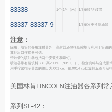
83338
--
1个
1/4（米）
1/8
单喷/无歧管
83337
83337-9
--
--
1/8
单次更换喷油器
注意：
除用于歧管的备用注射器外，注射器还包括压缩螺母和用于管路的套圈
其他出口连接器可选。
带歧管的喷油器包括两个安装夹和螺钉。
喷油器带有腈填料（zui高200°F（93°C））。检查填料与合成
用手拧紧指示器盖的输出为.001 cu。在.0014 cu处旋转五圈可
美国林肯LINCOLN注油器各系列
系列SL-42：