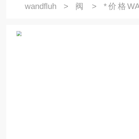
wandfluh
>
阀
> *价格WA
AEXd4D62-G24