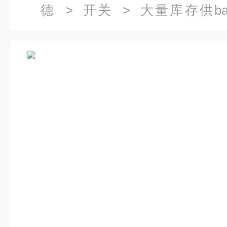
德
>
开关
> 大量库存供bark
H48SS