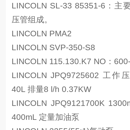
LINCOLN SL-33 85351-
压管组成。
LINCOLN PMA2
LINCOLN SVP-350-S8
LINCOLN 115.130.K7 NO：60
LINCOLN JPQ9725602 工
40L 排量8 l/h 0.37KW
LINCOLN JPQ9121700K 1
400mL 定量加油泵