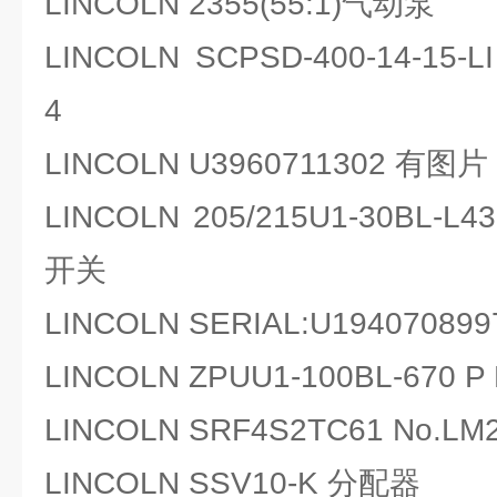
LINCOLN 2355(55:1)气动泵
LINCOLN SCPSD-400-14-15
4
LINCOLN U3960711302 有图
LINCOLN 205/215U1-30BL-L4
开关
LINCOLN SERIAL:U1940708
LINCOLN ZPUU1-100BL-670 P 
LINCOLN SRF4S2TC61 No.L
LINCOLN SSV10-K 分配器