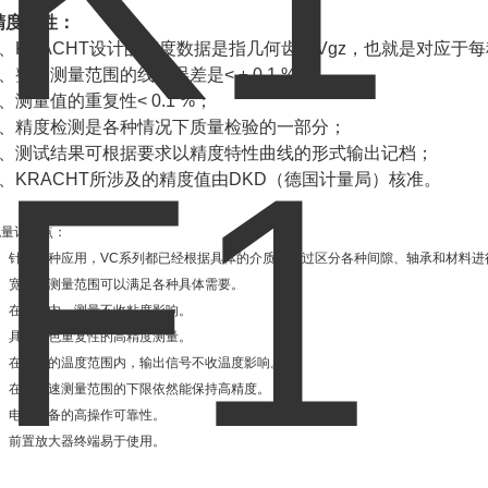
精度特性：
1、KRACHT设计的精度数据是指几何齿积Vgz，也就是对应于
2、整个测量范围的线性误差是< ± 0.1 %；
3、测量值的重复性< 0.1 %；
4、精度检测是各种情况下质量检验的一部分；
5、测试结果可根据要求以精度特性曲线的形式输出记档；
6、KRACHT所涉及的精度值由DKD（德国计量局）核准。
流量计优点：
1、针对各种应用，VC系列都已经根据具体的介质，通过区分各种间隙、轴承和材料进
2、宽泛的测量范围可以满足各种具体需要。
3、在范围内，测量不收粘度影响。
4、具有出色重复性的高精度测量。
5、在较广的温度范围内，输出信号不收温度影响。
6、在低流速测量范围的下限依然能保持高精度。
7、电子设备的高操作可靠性。
8、前置放大器终端易于使用。