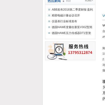
热点新闻
Hot
ROME+
ABB发布2018第二季度财报 盈利
持续增长
精密电磁计量会议召开
V
仪器表行业标准发布
V
德国HAWE变量柱塞泵V30Z型简
介
德国HAWE压力传感器DT1型资
z
料参考
如