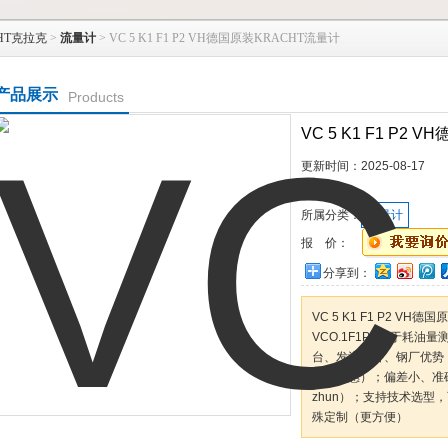
HT克拉克
>
流量计
> VC 5 K1 F1 P2 VH德国原装KRACHT流量计
产品展示
Products
VC 5 K1 F1 P2
更新时间：
2025-08-17
型 号：
所属分类：
流量计
报 价：
分享到：
VC 5 K1 F1 P2 V
VCO.1F1PS用于耗
台、发泡设备、钢厂优势：同
（更实惠）；偏差小、准
zhun）；支持技术选型
殊定制（更方便）