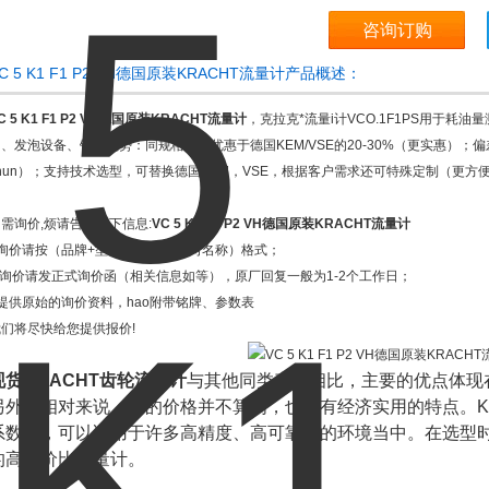
咨询订购
C 5 K1 F1 P2 VH德国原装KRACHT流量计产品概述：
C 5 K1 F1 P2 VH德国原装KRACHT流量计
，克拉克*流量i计VCO.1F1PS用于
台、发泡设备、钢厂优势：同规格产品优惠于德国KEM/VSE的20-30%（更实惠）
hun）；支持技术选型，可替换德国KEM，VSE，根据客户需求还可特殊定制（更方
需询价,烦请告知如下信息:
VC 5 K1 F1 P2 VH德国原装KRACHT流量计
1询价请按（品牌+型号+数量+贵公司名称）格式；
2.询价请发正式询价函（相关信息如等），原厂回复一般为1-2个工作日；
3提供原始的询价资料，hao附带铭牌、参数表
我们将尽快给您提供报价!
现货KRACHT齿轮流量计
与其他同类产品相比，主要的优点体现
另外，相对来说，它的价格并不算高，也具有经济实用的特点。K
系数高，可以适用于许多高精度、高可靠性的环境当中。在选型
的高性价比流量计。