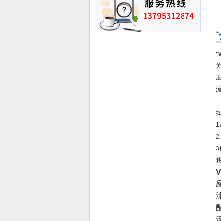
*
*
如