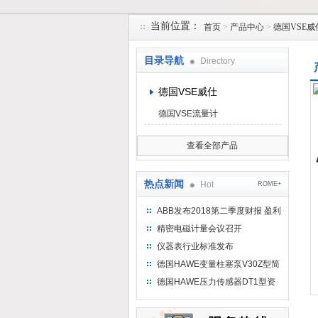
当前位置：
首页
>
产品中心
>
德国VSE威
上海维特锐实业发展有限公司
目录导航
Directory
德国VSE威仕
德国VSE流量计
查看全部产品
热点新闻
Hot
ROME+
ABB发布2018第二季度财报 盈利
持续增长
精密电磁计量会议召开
仪器表行业标准发布
德国HAWE变量柱塞泵V30Z型简
介
德国HAWE压力传感器DT1型资
料参考