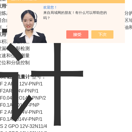
应用于化工行业：
欢迎您！
来自局域网的朋友！有什么可以帮助您的
制炼厂和电厂系统的流速和流量测量，控制和调节单组合多组分
吗？
混合的灌装化学产品，如实验室和制造工厂(常规和bao炸危险区
剂、灌封、化合物、溶剂、燃料、泡沫增塑剂、染料和涂料、油
应用于液压行业：
体积和流速测量
泄漏和破裂检测
缸速和位置测量
定位和分级控制
VSE铝质流量计*
型号
：
F 2 ARO 12V-PNP/1
F2AR084V-PNP/1
F0.04ARO14V-PNP/2
F0.1ARO12V-PNP
F 2 ARO 64V-PNP/1
F0.1AR014V-PNP/1
S 2 GPO 12V-32N11/4