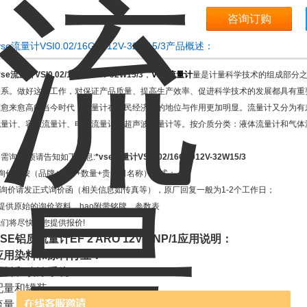
咨询订购
vse流量计VSI0.02/16GP012V-32W15/3产品概述：
vse流量计VSI0.02/16GP012V-32W15/3
，
VSE流量计
量是计量科学技术的组成部分
关系。做好这一工作，对保证产品质量、提高生产效率、促进科学技术的发展都具有重
度愈来愈高的当今时代，流量计在国民经济中的地位与作用更加明显。流量计又分为有
流量计、容积流量计、电磁流量计、超声波流量计等。按介质分类：液体流量计和气体
需询价,烦请告知如下信息:
*vse流量计VSI0.02/16GP012V-32W15/3
1询价请按（品牌+型号+数量+贵公司名称）格式；
2.询价请发正式询价函（相关信息如传真等），原厂回复一般为1-2个工作日；
3提供原始的询价资料，hao附带铭牌、参数表
我们将尽快给您提供报价!
VSE铝质流量计EF 2 ARO 12V-PNP/1应用说明：
应用染料和涂料行业：
涂料和喷涂系统
配量和罐装
流量、流速和消耗